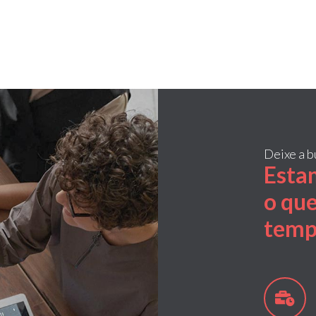
Deixe a b
Esta
o que
temp